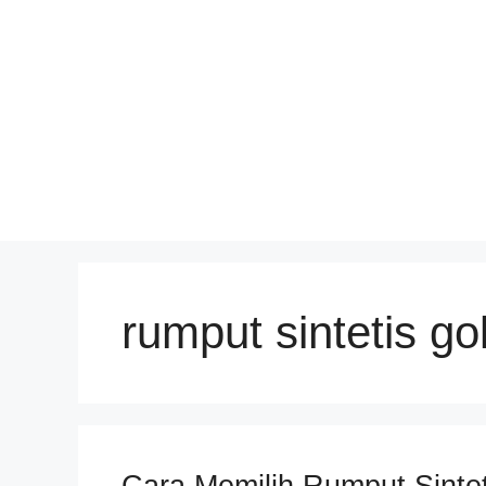
Skip
to
content
rumput sintetis gol