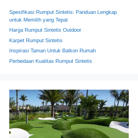
Spesifikasi Rumput Sintetis: Panduan Lengkap
untuk Memilih yang Tepat
Harga Rumput Sintetis Outdoor
Karpet Rumput Sintetis
Inspirasi Taman Untuk Balkon Rumah
Perbedaan Kualitas Rumput Sintetis