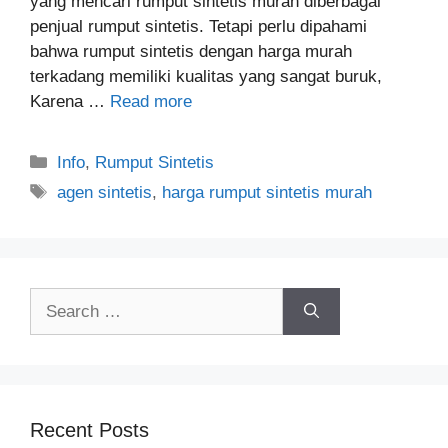
yang mencari rumput sintetis murah diberbagai
penjual rumput sintetis. Tetapi perlu dipahami
bahwa rumput sintetis dengan harga murah
terkadang memiliki kualitas yang sangat buruk,
Karena …
Read more
Categories
Info
,
Rumput Sintetis
Tags
agen sintetis
,
harga rumput sintetis murah
Search
for:
Recent Posts